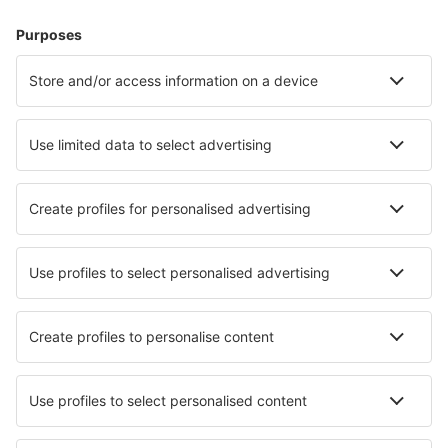
Escapadas
Vacaciones
Alojamientos
Vuelo+Hotel
Hoteles
Traslados
Atracciones
Eventos deportivos
Aprende más
Mejor Precio Garantizado
Aplicación móvil
Aerolíneas
Ryanair
Vueling
Iberia
Air Europa