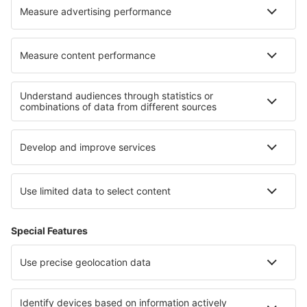
Wizz Air
Sobre eSky
Términos y condiciones
Mis reservas
Política de privacidad
Asistencia y contacto
Países
Páginas web internacionales
eSky.eu
eSky.com
eDestinos.com