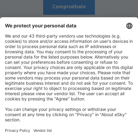
Compruébalo
Descarga nuestra app
y planifica
cómodamente tus viajes
Planifica tu viaje
Vuelos baratos